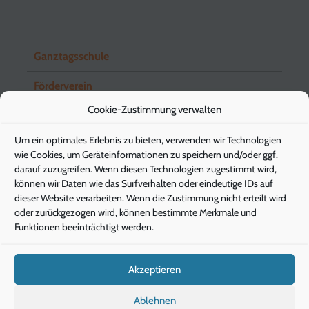
Ganztagsschule
Förderverein
Cookie-Zustimmung verwalten
Schuleingangsstufe
Um ein optimales Erlebnis zu bieten, verwenden wir Technologien
Elternbriefe
wie Cookies, um Geräteinformationen zu speichern und/oder ggf.
darauf zuzugreifen. Wenn diesen Technologien zugestimmt wird,
können wir Daten wie das Surfverhalten oder eindeutige IDs auf
dieser Website verarbeiten. Wenn die Zustimmung nicht erteilt wird
Pädagogische Energieberatung
oder zurückgezogen wird, können bestimmte Merkmale und
Funktionen beeinträchtigt werden.
Die Klimaschützer
Die Gesunde Stunde
Akzeptieren
IServ
Ablehnen