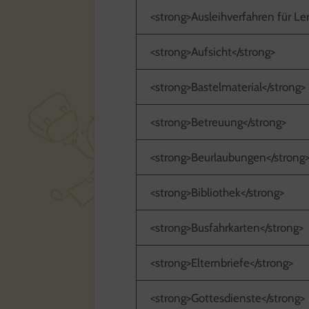
<strong>Ausleihverfahren für Le
<strong>Aufsicht</strong>
<strong>Bastelmaterial</strong>
<strong>Betreuung</strong>
<strong>Beurlaubungen</strong
<strong>Bibliothek</strong>
<strong>Busfahrkarten</strong>
<strong>Elternbriefe</strong>
<strong>Gottesdienste</strong>