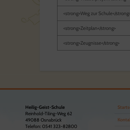
<strong>Weg zur Schule</strong
<strong>Zeitplan</strong>
<strong>Zeugnisse</strong>
Heilig-Geist-Schule
Starts
Reinhold-Tiling-Weg 62
Konta
49088 Osnabrück
Telefon: 0541 323-82800