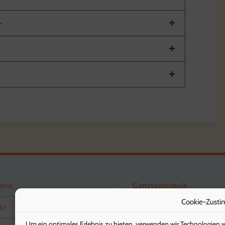
>
eite
Ganztagsschule
Cookie-Zusti
kt
Förderverein
Um ein optimales Erlebnis zu bieten, verwenden wir Technologien 