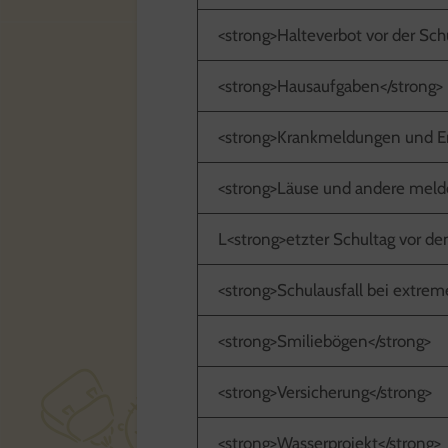
<strong>Halteverbot vor der Sch
<strong>Hausaufgaben</strong>
<strong>Krankmeldungen und En
<strong>Läuse und andere melde
L<strong>etzter Schultag vor de
<strong>Schulausfall bei extrem
<strong>Smiliebögen</strong>
<strong>Versicherung</strong>
<strong>Wasserprojekt</strong>