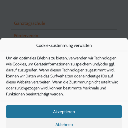
Ganztagsschule
Förderverein
Cookie-Zustimmung verwalten
Schuleingangsstufe
Um ein optimales Erlebnis zu bieten, verwenden wir Technologien
Elternbriefe
wie Cookies, um Geräteinformationen zu speichern und/oder ggf.
darauf zuzugreifen. Wenn diesen Technologien zugestimmt wird,
können wir Daten wie das Surfverhalten oder eindeutige IDs auf
dieser Website verarbeiten. Wenn die Zustimmung nicht erteilt wird
Pädagogische Energieberatung
oder zurückgezogen wird, können bestimmte Merkmale und
Funktionen beeinträchtigt werden.
Die Klimaschützer
Die Gesunde Stunde
Akzeptieren
IServ
Ablehnen