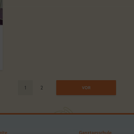
1
2
VOR
eite
Ganztagsschule