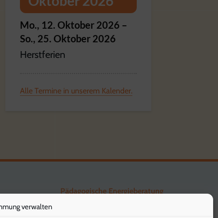
Oktober 2026
Mo.,
12.
Oktober
2026
–
So.,
25.
Oktober
2026
Herstferien
Alle Termine in unserem Kalender.
Pädagogische Energieberatung
mmung verwalten
Die Klimaschützer