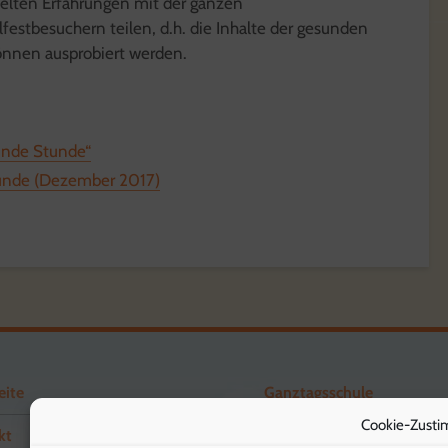
lten Erfahrungen mit der ganzen
estbesuchern teilen, d.h. die Inhalte der gesunden
önnen ausprobiert werden.
unde Stunde“
unde (Dezember 2017)
eite
Ganztagsschule
Cookie-Zusti
kt
Förderverein