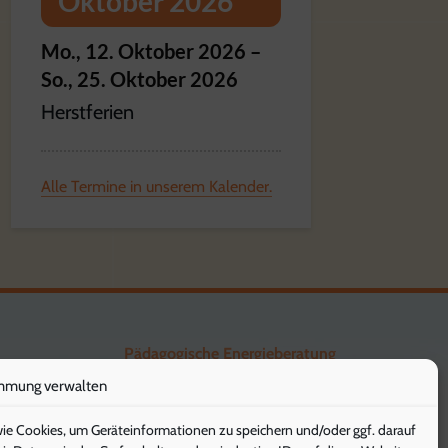
Oktober 2026
Mo.,
12.
Oktober
2026
–
So.,
25.
Oktober
2026
Herstferien
Alle Termine in unserem Kalender.
Pädagogische Energieberatung
mmung verwalten
Die Klimaschützer
wie Cookies, um Geräteinformationen zu speichern und/oder ggf. darauf
Die Gesunde Stunde