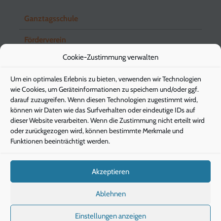
Ganztagsschule
Förderverein
Cookie-Zustimmung verwalten
Schuleingangsstufe
Um ein optimales Erlebnis zu bieten, verwenden wir Technologien
Elternbriefe
wie Cookies, um Geräteinformationen zu speichern und/oder ggf.
darauf zuzugreifen. Wenn diesen Technologien zugestimmt wird,
können wir Daten wie das Surfverhalten oder eindeutige IDs auf
dieser Website verarbeiten. Wenn die Zustimmung nicht erteilt wird
Pädagogische Energieberatung
oder zurückgezogen wird, können bestimmte Merkmale und
Funktionen beeinträchtigt werden.
Die Klimaschützer
Die Gesunde Stunde
Akzeptieren
IServ
Ablehnen
Einstellungen anzeigen