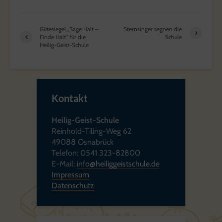
Gütesiegel „Sage Halt –
Sternsinger segnen die
Finde Halt“ für die
Schule
Heilig-Geist-Schule
Kontakt
Heilig-Geist-Schule
Reinhold-Tiling-Weg 62
49088 Osnabrück
Telefon: 0541 323-82800
E-Mail:
info@heiliggeistschule.de
Impressum
Datenschutz