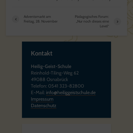
Adventsmarkt am
Pädagogisches Forum:
Freitag, 28. November
„Nur noch dieses eine
Level“
Kontakt
Heilig-Geist-Schule
Reinhold-Tiling-Weg 62
49088 Osnabrück
Telefon: 0541 323-82800
E-Mail:
info@heiliggeistschule.de
Impressum
Datenschutz