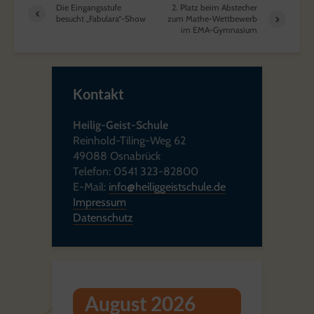
Die Eingangsstufe
2. Platz beim Abstecher
besucht „Fabulara“-Show
zum Mathe-Wettbewerb
im EMA-Gymnasium
Kontakt
Heilig-Geist-Schule
Reinhold-Tiling-Weg 62
49088 Osnabrück
Telefon: 0541 323-82800
E-Mail:
info@heiliggeistschule.de
Impressum
Datenschutz
August 2026