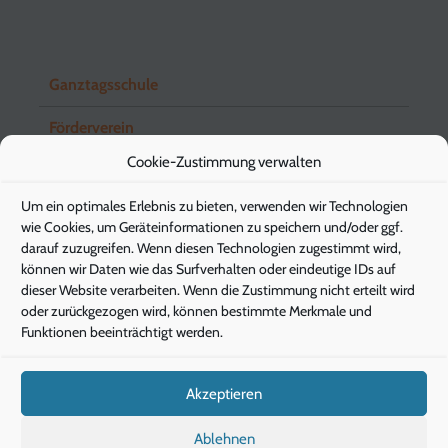
Ganztagsschule
Förderverein
Cookie-Zustimmung verwalten
Schuleingangsstufe
Um ein optimales Erlebnis zu bieten, verwenden wir Technologien
Elternbriefe
wie Cookies, um Geräteinformationen zu speichern und/oder ggf.
darauf zuzugreifen. Wenn diesen Technologien zugestimmt wird,
können wir Daten wie das Surfverhalten oder eindeutige IDs auf
dieser Website verarbeiten. Wenn die Zustimmung nicht erteilt wird
Pädagogische Energieberatung
oder zurückgezogen wird, können bestimmte Merkmale und
Funktionen beeinträchtigt werden.
Die Klimaschützer
Die Gesunde Stunde
Akzeptieren
IServ
Ablehnen