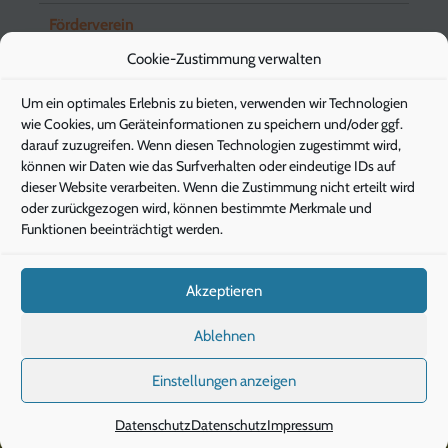
Förderverein
Cookie-Zustimmung verwalten
Schuleingangsstufe
Um ein optimales Erlebnis zu bieten, verwenden wir Technologien
Elternbriefe
wie Cookies, um Geräteinformationen zu speichern und/oder ggf.
darauf zuzugreifen. Wenn diesen Technologien zugestimmt wird,
können wir Daten wie das Surfverhalten oder eindeutige IDs auf
dieser Website verarbeiten. Wenn die Zustimmung nicht erteilt wird
Pädagogische Energieberatung
oder zurückgezogen wird, können bestimmte Merkmale und
Funktionen beeinträchtigt werden.
Die Klimaschützer
Die Gesunde Stunde
Akzeptieren
IServ
Ablehnen
Einstellungen anzeigen
Datenschutz
Datenschutz
Impressum