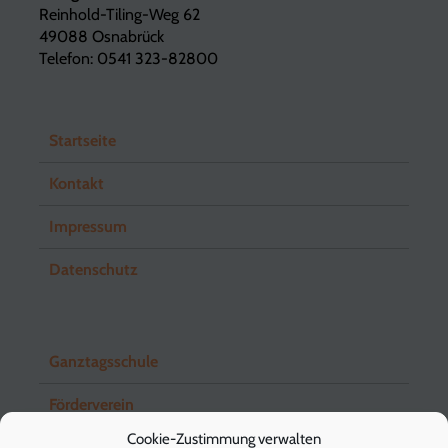
Reinhold-Tiling-Weg 62
49088 Osnabrück
Telefon: 0541 323-82800
Startseite
Kontakt
Impressum
Datenschutz
Ganztagsschule
Förderverein
Cookie-Zustimmung verwalten
Schuleingangsstufe